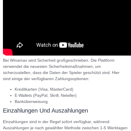
Bei Winamax wird Sicherheit großgeschrieben. Die Plattform
verwendet die neuesten Sicherheitsmaßnahmen, um
sicherzustellen, dass die Daten der Spieler geschützt sind. Hier
sind einige der verfügbaren Zahlungsoptionen:
Kreditkarten (Visa, MasterCard)
E-Wallets (PayPal, Skrill, Neteller)
Banküberweisung
Einzahlungen Und Auszahlungen
Einzahlungen sind in der Regel sofort verfügbar, während
Auszahlungen je nach gewählter Methode zwischen 1-5 Werktagen