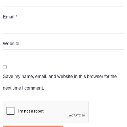
Email
*
Website
Save my name, email, and website in this browser for the
next time I comment.