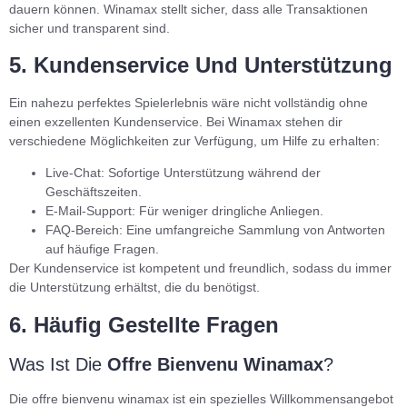
dauern können. Winamax stellt sicher, dass alle Transaktionen
sicher und transparent sind.
5. Kundenservice Und Unterstützung
Ein nahezu perfektes Spielerlebnis wäre nicht vollständig ohne
einen exzellenten Kundenservice. Bei Winamax stehen dir
verschiedene Möglichkeiten zur Verfügung, um Hilfe zu erhalten:
Live-Chat: Sofortige Unterstützung während der
Geschäftszeiten.
E-Mail-Support: Für weniger dringliche Anliegen.
FAQ-Bereich: Eine umfangreiche Sammlung von Antworten
auf häufige Fragen.
Der Kundenservice ist kompetent und freundlich, sodass du immer
die Unterstützung erhältst, die du benötigst.
6. Häufig Gestellte Fragen
Was Ist Die
Offre Bienvenu Winamax
?
Die
offre bienvenu winamax
ist ein spezielles Willkommensangebot