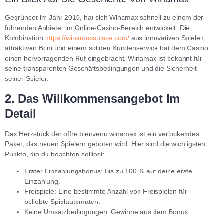
Gegründet im Jahr 2010, hat sich Winamax schnell zu einem der
führenden Anbieter im Online-Casino-Bereich entwickelt. Die
Kombination
https://winamaxsuisse.com/
aus innovativen Spielen,
attraktiven Boni und einem soliden Kundenservice hat dem Casino
einen hervorragenden Ruf eingebracht. Winamax ist bekannt für
seine transparenten Geschäftsbedingungen und die Sicherheit
seiner Spieler.
2. Das Willkommensangebot Im
Detail
Das Herzstück der
offre bienvenu winamax
ist ein verlockendes
Paket, das neuen Spielern geboten wird. Hier sind die wichtigsten
Punkte, die du beachten solltest:
Erster Einzahlungsbonus:
Bis zu 100 % auf deine erste
Einzahlung.
Freispiele:
Eine bestimmte Anzahl von Freispielen für
beliebte Spielautomaten.
Keine Umsatzbedingungen:
Gewinne aus dem Bonus