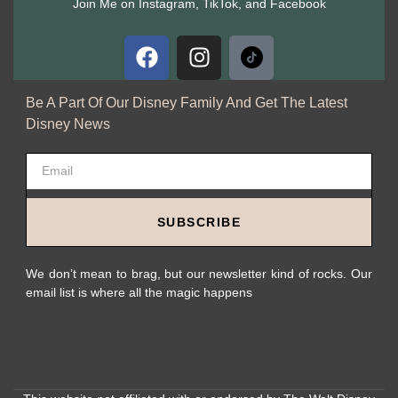
Join Me on Instagram, TikTok, and Facebook
Be A Part Of Our Disney Family And Get The Latest
Disney News
SUBSCRIBE
We don’t mean to brag, but our newsletter kind of rocks. Our
email list is where all the magic happens