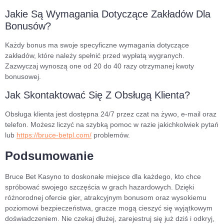
Jakie Są Wymagania Dotyczące Zakładów Dla
Bonusów?
Każdy bonus ma swoje specyficzne wymagania dotyczące
zakładów, które należy spełnić przed wypłatą wygranych.
Zazwyczaj wynoszą one od 20 do 40 razy otrzymanej kwoty
bonusowej.
Jak Skontaktować Się Z Obsługą Klienta?
Obsługa klienta jest dostępna 24/7 przez czat na żywo, e-mail oraz
telefon. Możesz liczyć na szybką pomoc w razie jakichkolwiek pytań
lub
https://bruce-betpl.com/
problemów.
Podsumowanie
Bruce Bet Kasyno to doskonałe miejsce dla każdego, kto chce
spróbować swojego szczęścia w grach hazardowych. Dzięki
różnorodnej ofercie gier, atrakcyjnym bonusom oraz wysokiemu
poziomowi bezpieczeństwa, gracze mogą cieszyć się wyjątkowym
doświadczeniem. Nie czekaj dłużej, zarejestruj się już dziś i odkryj,