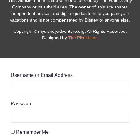
This website not affiliated with or endorsed by The Walt Disney
Company or its subsidiaries. The owner of this site shares
independent advice and digital guides to help you plan your
vacations and is not compensated by Disney or anyone else.
Copyright © mydisneyadventure.org. All Rights Reserved.
Designed by
The Pixel Loop
Username or Email Address
Password
Remember Me