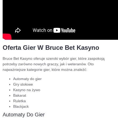
Oferta Gier W Bruce Bet Kasyno
Bruce Bet Kasyno oferuje szeroki wybór gier, które zaspokoją
potrzeby zarówno nowych graczy, jak i weteranów. Oto
najważniejsze kategorie gier, które można znaleźć:
Automaty do gier
Gry stołowe
Kasyno na żywo
Bakarat
Ruletka
Blackjack
Automaty Do Gier