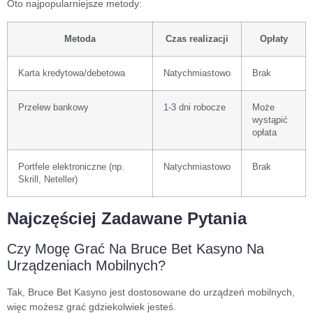
Oto najpopularniejsze metody:
Metoda
Czas realizacji
Opłaty
Karta kredytowa/debetowa
Natychmiastowo
Brak
Przelew bankowy
1-3 dni robocze
Może
wystąpić
opłata
Portfele elektroniczne (np.
Natychmiastowo
Brak
Skrill, Neteller)
Najczęściej Zadawane Pytania
Czy Mogę Grać Na Bruce Bet Kasyno Na
Urządzeniach Mobilnych?
Tak, Bruce Bet Kasyno jest dostosowane do urządzeń mobilnych,
więc możesz grać gdziekolwiek jesteś.