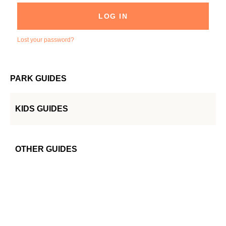
LOG IN
Lost your password?
PARK GUIDES
KIDS GUIDES
OTHER GUIDES