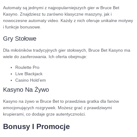
Automaty są jednymi z najpopularniejszych gier w Bruce Bet
Kasyno. Znajdziesz tu zarówno klasyczne maszyny, jak i
nowoczesne automaty video. Każdy z nich oferuje unikalne motywy
i funkcje bonusowe.
Gry Stołowe
Dla miłośników tradycyjnych gier stołowych, Bruce Bet Kasyno ma
wiele do zaoferowania. Ich oferta obejmuje:
Roulette Pro
Live Blackjack
Casino Hold’em
Kasyno Na Żywo
Kasyno na żywo w Bruce Bet to prawdziwa gratka dla fanów
emocjonujących rozgrywek. Możesz grać z prawdziwymi
krupierami, co dodaje grze autentyczności.
Bonusy I Promocje