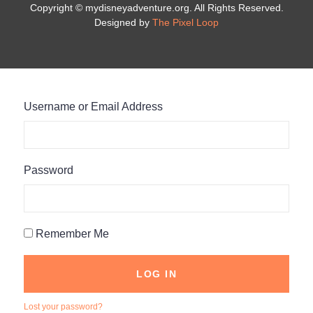
Copyright © mydisneyadventure.org. All Rights Reserved.
Designed by
The Pixel Loop
Username or Email Address
Password
Remember Me
LOG IN
Lost your password?