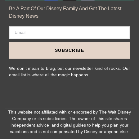
Be A Part Of Our Disney Family And Get The Latest
Disney News
SUBSCRIBE
We don’t mean to brag, but our newsletter kind of rocks. Our
email list is where all the magic happens
This website not affiliated with or endorsed by The Walt Disney
Company or its subsidiaries. The owner of this site shares
independent advice and digital guides to help you plan your
vacations and is not compensated by Disney or anyone else.