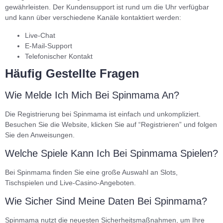
gewährleisten. Der Kundensupport ist rund um die Uhr verfügbar
und kann über verschiedene Kanäle kontaktiert werden:
Live-Chat
E-Mail-Support
Telefonischer Kontakt
Häufig Gestellte Fragen
Wie Melde Ich Mich Bei Spinmama An?
Die Registrierung bei Spinmama ist einfach und unkompliziert.
Besuchen Sie die Website, klicken Sie auf “Registrieren” und folgen
Sie den Anweisungen.
Welche Spiele Kann Ich Bei Spinmama Spielen?
Bei Spinmama finden Sie eine große Auswahl an Slots,
Tischspielen und Live-Casino-Angeboten.
Wie Sicher Sind Meine Daten Bei Spinmama?
Spinmama nutzt die neuesten Sicherheitsmaßnahmen, um Ihre