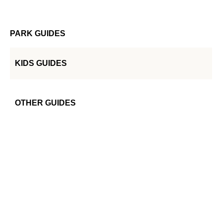
PARK GUIDES
KIDS GUIDES
OTHER GUIDES