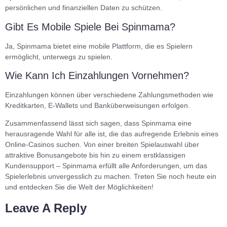
persönlichen und finanziellen Daten zu schützen.
Gibt Es Mobile Spiele Bei Spinmama?
Ja, Spinmama bietet eine mobile Plattform, die es Spielern
ermöglicht, unterwegs zu spielen.
Wie Kann Ich Einzahlungen Vornehmen?
Einzahlungen können über verschiedene Zahlungsmethoden wie
Kreditkarten, E-Wallets und Banküberweisungen erfolgen.
Zusammenfassend lässt sich sagen, dass
Spinmama
eine
herausragende Wahl für alle ist, die das aufregende Erlebnis eines
Online-Casinos suchen. Von einer breiten Spielauswahl über
attraktive Bonusangebote bis hin zu einem erstklassigen
Kundensupport – Spinmama erfüllt alle Anforderungen, um das
Spielerlebnis unvergesslich zu machen. Treten Sie noch heute ein
und entdecken Sie die Welt der Möglichkeiten!
Leave A Reply