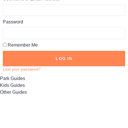
Password
Remember Me
LOG IN
Lost your password?
Park Guides
Kids Guides
Other Guides