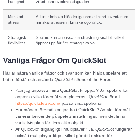
hastighet
vilket ökar överlevnadsgraden.
Minskad
Att inte behöva bläddra igenom ett stort inventarium
stress
minskar stressen i kritiska ögonblick.
Strategisk
Spelare kan anpassa sin utrustning snabbt, vilket
flexibilitet
öppnar upp för fler strategiska val.
Vanliga Frågor Om QuickSlot
Här är några vanliga frågor och svar som kan hjälpa spelare att
bättre förstå och använda
QuickSlot
i
Sons of the Forest
.
Kan jag anpassa mina QuickSlot-knappar?
Ja, spelare kan
anpassa vilka föremål som placeras i
QuickSlot
för att
https://quickslotsv.com/
passa sina spelvanor.
Hur många föremål kan jag ha i QuickSlot?
Antalet föremål
varierar beroende på spelets inställningar, men det finns
vanligtvis plats för flera olika objekt.
Är QuickSlot tillgängligt i multiplayer?
Ja,
QuickSlot
fungerar
också i multiplayer-läget, vilket gör det enklare för