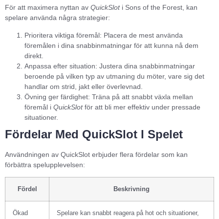
För att maximera nyttan av
QuickSlot
i
Sons of the Forest
, kan
spelare använda några strategier:
Prioritera viktiga föremål:
Placera de mest använda
föremålen i dina snabbinmatningar för att kunna nå dem
direkt.
Anpassa efter situation:
Justera dina snabbinmatningar
beroende på vilken typ av utmaning du möter, vare sig det
handlar om strid, jakt eller överlevnad.
Övning ger färdighet:
Träna på att snabbt växla mellan
föremål i
QuickSlot
för att bli mer effektiv under pressade
situationer.
Fördelar Med QuickSlot I Spelet
Användningen av
QuickSlot
erbjuder flera fördelar som kan
förbättra spelupplevelsen:
Fördel
Beskrivning
Ökad
Spelare kan snabbt reagera på hot och situationer,