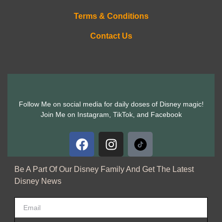
Terms & Conditions
Contact Us
Follow Me on social media for daily doses of Disney magic!
Join Me on Instagram, TikTok, and Facebook
Be A Part Of Our Disney Family And Get The Latest
Disney News