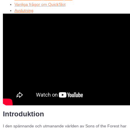
Vanliga frågor om QuickSlot
Avslutning
Introduktion
I den spännande och utmanande världen av
Sons of the Forest
har