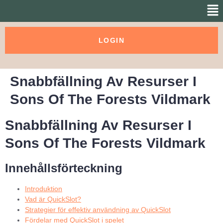
LOGIN
Snabbfällning Av Resurser I
Sons Of The Forests Vildmark
Snabbfällning Av Resurser I
Sons Of The Forests Vildmark
Innehållsförteckning
Introduktion
Vad är QuickSlot?
Strategier för effektiv användning av QuickSlot
Fördelar med QuickSlot i spelet